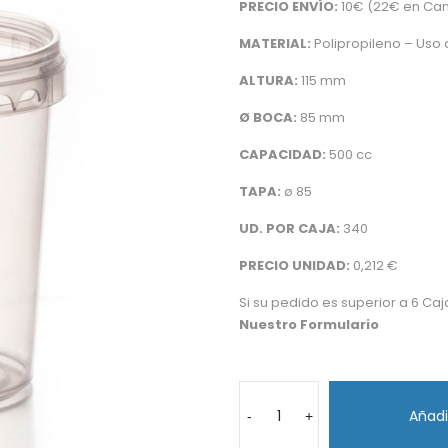
PRECIO ENVÍO:
10€ (22€ en Can
MATERIAL:
Polipropileno – Uso 
ALTURA:
115 mm
Ø BOCA:
85 mm
CAPACIDAD:
500 cc
TAPA:
ø 85
UD. POR CAJA:
340
PRECIO UNIDAD:
0,212 €
Si su pedido es superior a 6 Caj
Nuestro Formulario
Añadir
-
+