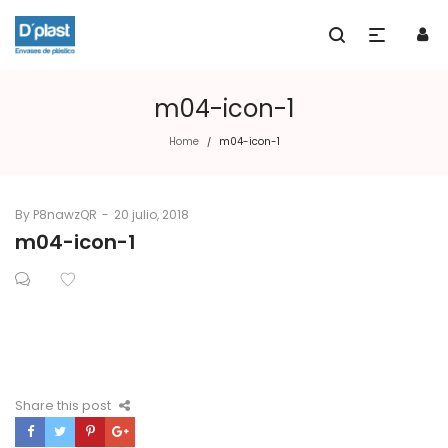
m04-icon-1
Home
m04-icon-1
/
By
P8nawzQR
Posted
20 julio, 2018
on
m04-icon-1
Share this post